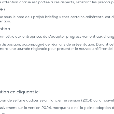
e attention accrue est portée à ces aspects, reflétant les préoccu
OH)
ue sous le nom de « préjob briefing » chez certains adhérents, est
ention.
ption
ermettre aux entreprises de s'adapter progressivement aux changem
 à disposition, accompagné de réunions de présentation. Durant cett
dra une tournée régionale pour présenter le nouveau référentiel, 
ion en cliquant ici
isir de se faire auditer selon l'ancienne version (2014) ou la nouvell
clusivement sur la version 2024, marquant ainsi la pleine adoption 