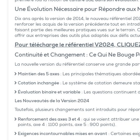
première fois la notion de
culture SSE dans son évaluation.
Une Évolution Nécessaire pour Répondre aux 
Dix ans après la version de 2014, le nouveau référentiel 20
renforcer les acquis de la version précédente tout en intro
faisant partie des meilleures pratiques vues sur le terrain. 
offrir aux entreprises des outils plus adaptés aux défis actue
Pour télécharge le référentiel V2024, CLIQUEZ
Continuité et Changement : Ce Qui Ne Bouge P
La nouvelle version du référentiel conserve une grande parti
Maintien des 5 axes
: Les principales thématiques abordé
Cotation inchangée
: Le système de cotation demeure stab
Évaluation binaire et variable
: Les questions continuent d
Les Nouveautés de la Version 2024
Toutefois, plusieurs changements sont introduits pour répo
Renforcement des axes 3 et 4
: qui se voient attribuer une
points, axe 4 : 1100 points, axe 5 : 900 points).
Exigences incontournables mises en avant
: Certaines exi