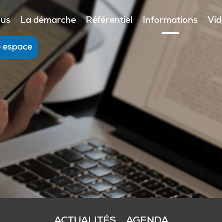
ous
La démarche
Référentiel
Informations
Vi
e espace
ACTUALITÉS
AGENDA