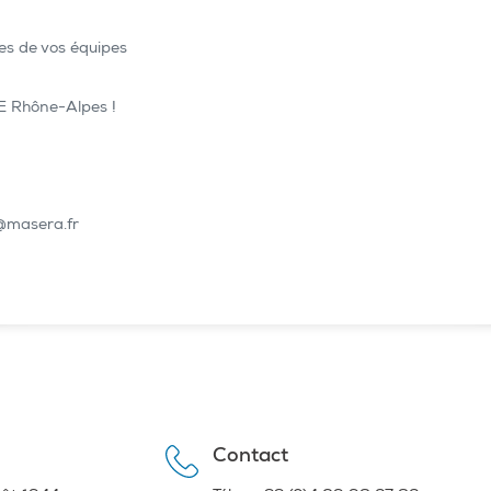
es de vos équipes
SE Rhône-Alpes !
.
n@masera.fr
Contact