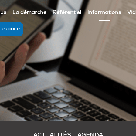
ous
La démarche
Référentiel
Informations
Vi
e espace
ACTUALITÉS
AGENDA