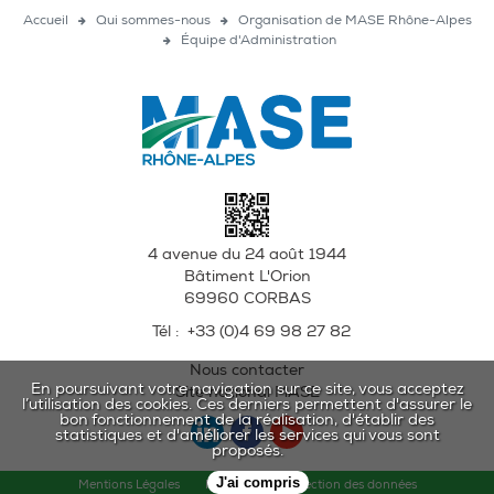
Accueil
Qui sommes-nous
Organisation de MASE Rhône-Alpes
Équipe d'Administration
4 avenue du 24 août 1944
Bâtiment L'Orion
69960
CORBAS
Tél :
+33 (0)4 69 98 27 82
Nous contacter
En poursuivant votre navigation sur ce site, vous acceptez
Site national MASE
l’utilisation des cookies. Ces derniers permettent d'assurer le
bon fonctionnement de la réalisation, d'établir des
statistiques et d'améliorer les services qui vous sont
proposés.
J'ai compris
Mentions Légales
Politique de protection des données